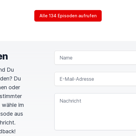
Alle 134 Episoden aufrufen
en
NAME
und Du
E-MAIL-ADRESSE
rden? Du
men oder
estimmter
NACHRICHT
n wähle im
pisode aus
hricht.
dback!