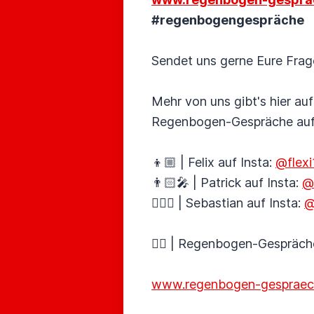
#regenbogengespräche
Sendet uns gerne Eure Frag
Mehr von uns gibt's hier au
Regenbogen-Gespräche au
👦🏼 | Felix auf Insta:
@flex
👨🏻‍🎤 | Patrick auf Insta:
@o
🚴🏼‍♂️ | Sebastian auf Insta:
@
🏳️‍🌈 | Regenbogen-Gespräch
www.regenbogen-gespraec