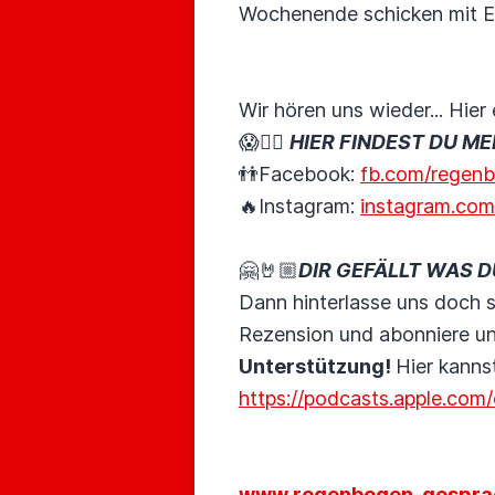
Wochenende schicken mit 
Wir hören uns wieder... Hier
😱👍🏼
HIER FINDEST DU ME
👬Facebook:
fb.com/regen
🔥Instagram:
instagram.com
🤗🤘🏼
DIR GEFÄLLT WAS 
Dann hinterlasse uns doch s
Rezension und abonniere un
Unterstützung!
Hier kanns
https://podcasts.apple.c
www.regenbogen-gespra