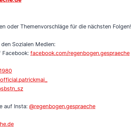
en oder Themenvorschläge für die nächsten Folgen!
f den Sozialen Medien:
f Facebook:
facebook.com/regenbogen.gespraeche
i1980
fficial.patrickmai_
sbstn_sz
e auf Insta:
@regenbogen.gespraeche
he.de