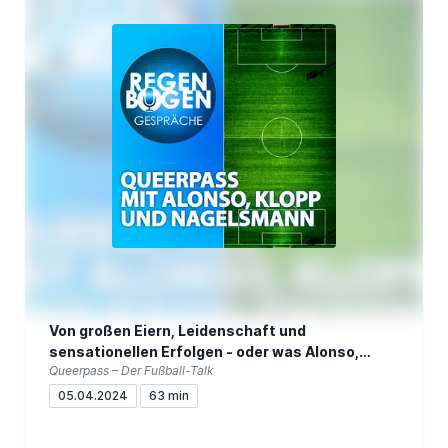
Von großen Eiern, Leidenschaft und
sensationellen Erfolgen - oder was Alonso,
Queerpass – Der Fußball-Talk
Klopp und Nagelsmann verbindet
05.04.2024
63 min