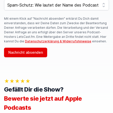
F
SPAM CAPTCHA
Y
O
U
A
Mit einem Klick auf "Nachricht absenden" erklärst Du Dich damit
R
einverstanden, dass wir Deine Daten zum Zwecke der Beantwortung
E
Deiner Anfrage verarbeiten dürfen. Die Verarbeitung und der Versand
A
Deiner Anfrage an uns erfolgt über den Server unseres Podcast-
H
Hosters LetsCast.fm. Eine Weitergabe an Dritte findet nicht statt. Hier
U
kannst Du die
Datenschutzerklärung & Widerrufshinweise
einsehen.
M
A
Nachricht absenden
N
,
I
G
N
O
★★★★★
R
E
Gefällt Dir die Show?
T
H
Bewerte sie jetzt auf Apple
I
S
Podcasts
F