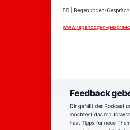
🏳️‍🌈 | Regenbogen-Gespräch
www.regenbogen-gespraec
Feedback geb
Dir gefällt der Podcast 
möchtest das mal loswe
hast Tipps für neue The