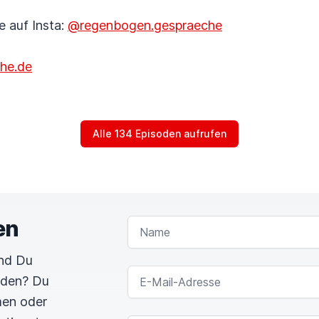
e auf Insta:
@regenbogen.gespraeche
he.de
Alle 134 Episoden aufrufen
en
NAME
und Du
E-MAIL-ADRESSE
rden? Du
men oder