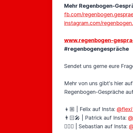
Mehr Regenbogen-Gespräch
fb.com/regenbogen.gespra
instagram.com/regenbogen
www.regenbogen-gespra
#regenbogengespräche
Sendet uns gerne eure Frag
Mehr von uns gibt's hier au
Regenbogen-Gespräche au
👦🏼 | Felix auf Insta:
@flex
👨🏻‍🎤 | Patrick auf Insta:
@o
🚴🏼‍♂️ | Sebastian auf Insta:
@