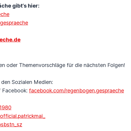
e gibt‘s hier:
eche
.gespraeche
eche.de
en oder Themenvorschläge für die nächsten Folgen!
f den Sozialen Medien:
f Facebook:
facebook.com/regenbogen.gespraeche
i1980
fficial.patrickmai_
sbstn_sz